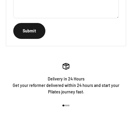
Submit
Delivery in 24 Hours
Get your reformer delivered within 24 hours and start your
Pilates journey fast.
Go to item 1
Go to item 2
Go to item 3
Go to item 4