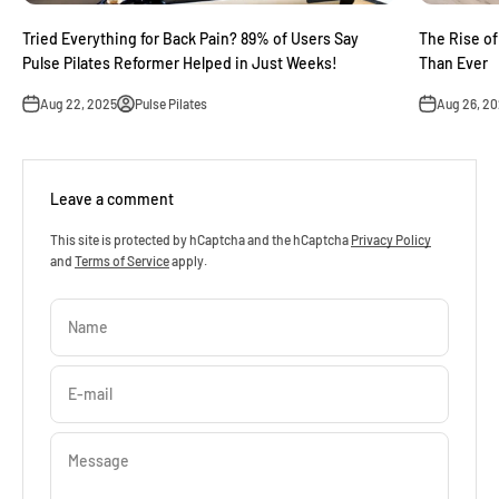
Tried Everything for Back Pain? 89% of Users Say
The Rise of
Pulse Pilates Reformer Helped in Just Weeks!
Than Ever
Aug 22, 2025
Pulse Pilates
Aug 26, 2
Leave a comment
This site is protected by hCaptcha and the hCaptcha
Privacy Policy
and
Terms of Service
apply.
Name
E-mail
Message