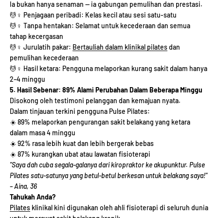
Ia bukan hanya senaman — ia gabungan pemulihan dan prestasi.
💆♀️ Penjagaan peribadi: Kelas kecil atau sesi satu-satu
💆♀️ Tanpa hentakan: Selamat untuk kecederaan dan semua
tahap kecergasan
💆♀️ Jurulatih pakar:
Bertauliah dalam klinikal pilates
dan
pemulihan kecederaan
💆♀️ Hasil ketara: Pengguna melaporkan kurang sakit dalam hanya
2–4 minggu
5. Hasil Sebenar: 89% Alami Perubahan Dalam Beberapa Minggu
Disokong oleh testimoni pelanggan dan kemajuan nyata.
Dalam tinjauan terkini pengguna Pulse Pilates:
☀️ 89% melaporkan pengurangan sakit belakang yang ketara
dalam masa 4 minggu
☀️ 92% rasa lebih kuat dan lebih bergerak bebas
☀️ 87% kurangkan ubat atau lawatan fisioterapi
"Saya dah cuba segala-galanya dari kiropraktor ke akupunktur. Pulse
Pilates satu-satunya yang betul-betul berkesan untuk belakang saya!"
– Aina, 36
Tahukah Anda?
Pilates
klinikal kini digunakan oleh ahli fisioterapi di seluruh dunia