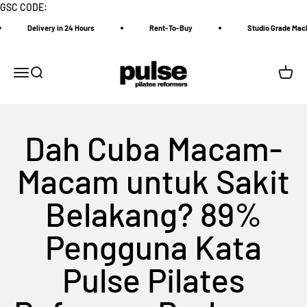
Skip to content
GSC CODE:
Delivery in 24 Hours
Rent-To-Buy
Studio Grade Machine
Pulse Pilates Reformer
Menu
Search
Cart
Dah Cuba Macam-
Macam untuk Sakit
Belakang? 89%
Pengguna Kata
Pulse Pilates