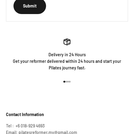
Submit
Delivery in 24 Hours
Get your reformer delivered within 24 hours and start your
Pilates journey fast.
Go to item 1
Go to item 2
Go to item 3
Go to item 4
Contact Information
Tel : +6 018-929 4693
Email:
pilatesreformer.my@gmail.com