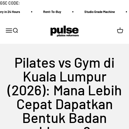
Skip to content
GSC CODE:
in 24 Hours
Rent-To-Buy
Studio Grade Machine
Pulse Pilates Reformer
Menu
Search
Cart
Pilates vs Gym di
Kuala Lumpur
(2026): Mana Lebih
Cepat Dapatkan
Bentuk Badan