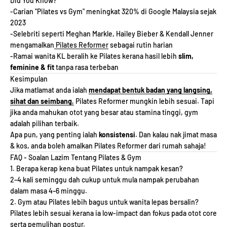
Did You Know?
-Carian "Pilates vs Gym" meningkat 320% di Google Malaysia sejak
2023
-Selebriti seperti Meghan Markle, Hailey Bieber & Kendall Jenner
mengamalkan
Pilates Reformer
sebagai rutin harian
-Ramai wanita KL beralih ke Pilates kerana hasil lebih
slim,
feminine & fit
tanpa rasa terbeban
Kesimpulan
Jika matlamat anda ialah
mendapat bentuk badan yang langsing,
sihat dan seimbang
,
Pilates Reformer mungkin lebih sesuai. Tapi
jika anda mahukan otot yang besar atau stamina tinggi, gym
adalah pilihan terbaik.
Apa pun, yang penting ialah
konsistensi
. Dan kalau nak jimat masa
& kos, anda boleh amalkan Pilates Reformer dari rumah sahaja!
FAQ - Soalan Lazim Tentang Pilates & Gym
1. Berapa kerap kena buat Pilates untuk nampak kesan?
2–4 kali seminggu dah cukup untuk mula nampak perubahan
dalam masa 4–6 minggu.
2. Gym atau Pilates lebih bagus untuk wanita lepas bersalin?
Pilates lebih sesuai kerana ia low-impact dan fokus pada otot core
serta pemulihan postur.