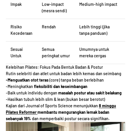
Impak
Low-impact
Medium-high impact
(mesra sendi)
Risiko
Rendah
Lebih tinggi (jika
Kecederaan
tanpa panduan)
Sesuai
Semua
Umumnya untuk
Untuk
peringkat umur
mereka cergas
Kelebihan Pilates: Fokus Pada Bentuk Badan & Postur
Rutin selebriti dan atlet untuk badan lebih kemas dan seimbang
-Menguatkan otot teras
(core) tanpa beban berlebihan
-Meningkatkan
fleksibiliti dan keseimbangan
-Baik untuk individu dengan
masalah postur atau sakit belakang
-Hasilkan tubuh lebih slim & lean (bukan besar berotot)
Kajian dari Journal of Sports Science menunjukkan
8 minggu
Pilates Reformer
membantu mengurangkan lemak badan
sebanyak 19%
dan memperbaiki postur secara signifikan.