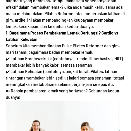
alternatif yang berkesan. Tetapi, mana satu sebenarnya lebih
efektif dalam membakar lemak? Jika anda masih keliru sama ada
mahu melabur dalam
Pilates Reformer
atau meneruskan latihan di
gim, artikel ini akan membandingkan keupayaan membakar
lemak, kecekapan, dan kelebihan kedua-duanya.
1. Bagaimana Proses Pembakaran Lemak Berfungsi? Cardio vs.
Latihan Kekuatan
Sebelum kita membandingkan
Pulse Pilates Reformer
dan gim,
mari fahami bagaimana badan membakar lemak.
✔️ Latihan Kardiovaskular (contohnya, treadmill, berbasikal, HIIT)
membakar lebih banyak kalori semasa senaman.
✔️ Latihan Kekuatan (contohnya, angkat berat,
Pilates
, latihan
rintangan) membakar lebih sedikit kalori semasa senaman, tetapi
meningkatkan metabolisme selama berjam-jam selepas itu.
🔑 Rahsia pembakaran lemak yang berkesan? Gabungan kedua-
duanya!