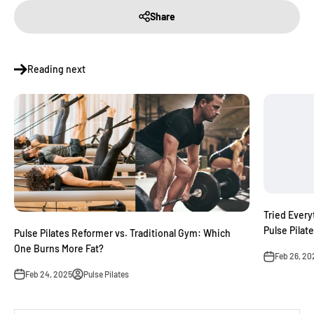
Share
Reading next
Tried Every
Pulse Pilat
Pulse Pilates Reformer vs. Traditional Gym: Which
One Burns More Fat?
Feb 26, 20
Feb 24, 2025
Pulse Pilates