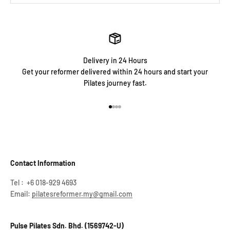
Delivery in 24 Hours
Get your reformer delivered within 24 hours and start your
Pilates journey fast.
Go to item 1
Go to item 2
Go to item 3
Go to item 4
Contact Information
Tel : +6 018-929 4693
Email:
pilatesreformer.my@gmail.com
Pulse Pilates Sdn. Bhd. (1569742-U)