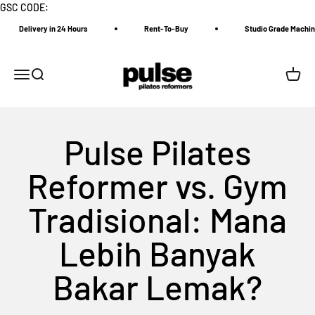
Skip to content
GSC CODE:
Delivery in 24 Hours
Rent-To-Buy
Studio Grade Machine
Pulse Pilates Reformer
Menu
Search
Cart
Pulse Pilates
Reformer vs. Gym
Tradisional: Mana
Lebih Banyak
Bakar Lemak?